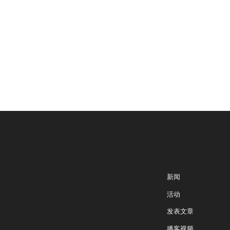
新闻
加入智库
专家学者
活动
研究报告
发表文章
专家点评
播客视频