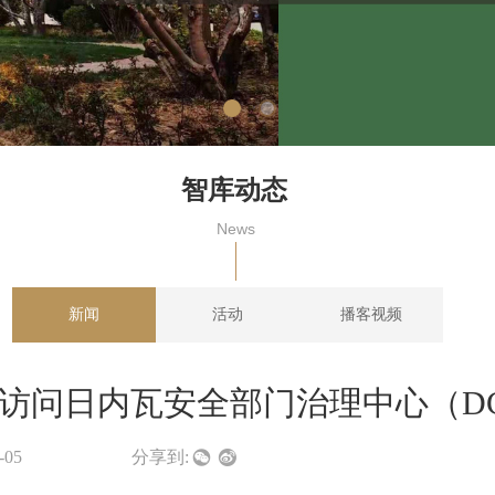
智库动态
News
新闻
活动
播客视频
访问日内瓦安全部门治理中心（DC
-05
|
|
|
分享到: